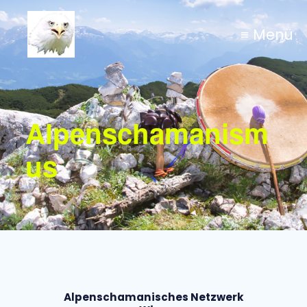
≡ Menü
Alpenschamanism
us
Alpenschamanisches Netzwerk