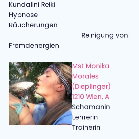
Kundalini Reiki
Hypnose
Räucherungen
Reinigung von
Fremdenergien
Mst Monika
Morales
(Dieplinger)
1210 Wien, A
Schamanin
Lehrerin
Trainerin