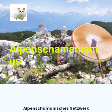
≡ Menü
Alpenschamanism
us
Alpenschamanisches Netzwerk