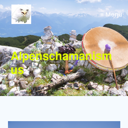
≡ Menü
Alpenschamanism
us