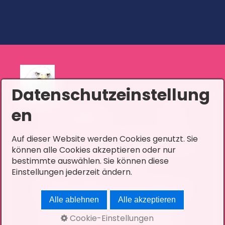
Datenschutzeinstellung
en
Auf dieser Website werden Cookies genutzt. Sie
Home
Kontakt
Datenschutz
können alle Cookies akzeptieren oder nur
bestimmte auswählen. Sie können diese
Impressum
Einstellungen jederzeit ändern.
© 2026 Alpenschamanismus.
Alle ablehnen
Alle akzeptieren
Erstellt mit dem Website-
Cookie-Einstellungen
Baukasten Zeta Producer