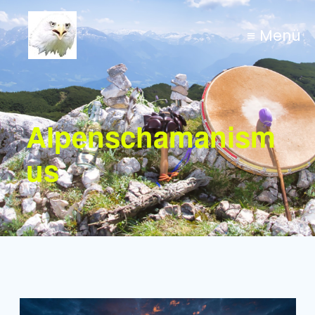
≡ Menü
Alpenschamanism
us