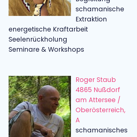
schamanische
Extraktion
energetische Kraftarbeit
Seelenrückholung
Seminare & Workshops
Roger Staub
4865 Nußdorf
am Attersee /
Oberösterreich,
A
schamanisches