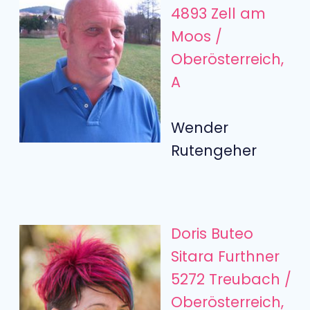
4893 Zell am
Moos /
Oberösterreich,
A
Wender
Rutengeher
Doris Buteo
Sitara Furthner
5272 Treubach /
Oberösterreich,