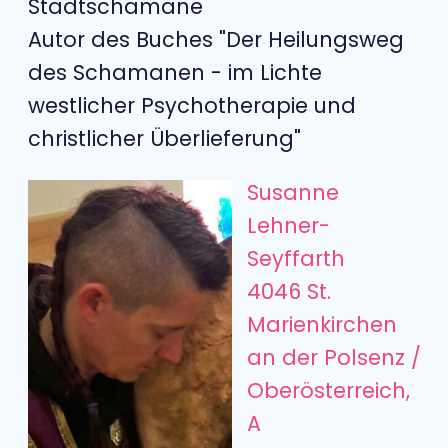
Stadtschamane
Autor des Buches "Der Heilungsweg
des Schamanen - im Lichte
westlicher Psychotherapie und
christlicher Überlieferung"
Susanne
Lehner-
Seyffarth
4046 St.
Marienkirchen
an der Polsenz /
Oberösterreich,
A