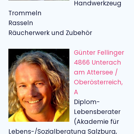
Handwerkzeug
Trommeln
Rasseln
Räucherwerk und Zubehör
Günter Fellinger
4866 Unterach
am Attersee /
Oberösterreich,
A
Diplom-
Lebensberater
(Akademie für
Lebens-/Sozialberatung Salzburg,