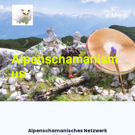
≡ Menü
Alpenschamanism
us
Alpenschamanisches Netzwerk