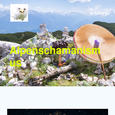
≡ Menü
Alpenschamanism
us